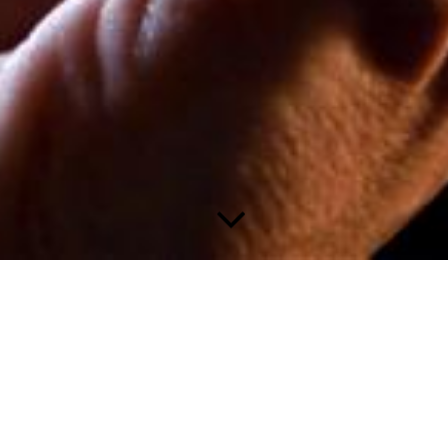
TIETOJA MEISTÄ
Kulman ovi on ollut avoinna Kajaanin keskustassa vuodesta
2008. Jo kuudentoista vuoden ajan olemme tarjonneet
monipuolista livemusiikkia ja lämpöisen olohuoneen niin
kajaanilaisille, kuin muillekin vieraille. Ja näin tehdään myös